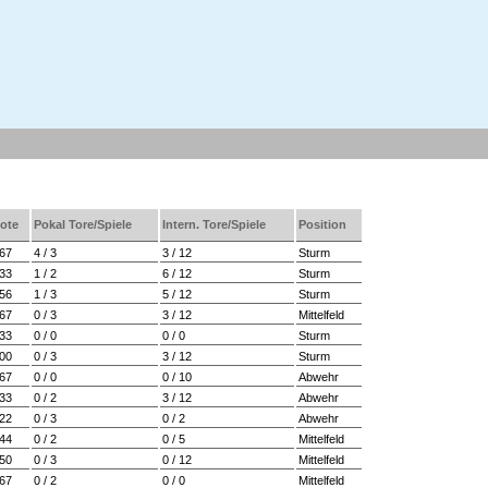
ote
Pokal Tore/Spiele
Intern. Tore/Spiele
Position
667
4 / 3
3 / 12
Sturm
533
1 / 2
6 / 12
Sturm
556
1 / 3
5 / 12
Sturm
467
0 / 3
3 / 12
Mittelfeld
333
0 / 0
0 / 0
Sturm
200
0 / 3
3 / 12
Sturm
167
0 / 0
0 / 10
Abwehr
133
0 / 2
3 / 12
Abwehr
222
0 / 3
0 / 2
Abwehr
444
0 / 2
0 / 5
Mittelfeld
250
0 / 3
0 / 12
Mittelfeld
667
0 / 2
0 / 0
Mittelfeld