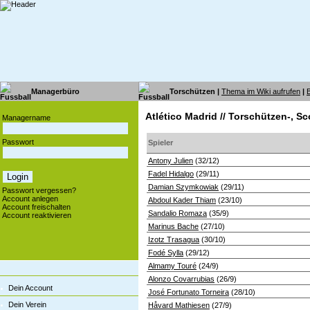
Managerbüro
Torschützen |
Thema im Wiki aufrufen
|
Atlético Madrid // Torschützen-, S
Managername
Passwort
Spieler
Antony Julien
(32/12)
Fadel Hidalgo
(29/11)
Damian Szymkowiak
(29/11)
Passwort vergessen?
Account anlegen
Abdoul Kader Thiam
(23/10)
Account freischalten
Sandalio Romaza
(35/9)
Account reaktivieren
Marinus Bache
(27/10)
Izotz Trasagua
(30/10)
Fodé Sylla
(29/12)
Almamy Touré
(24/9)
Alonzo Covarrubias
(26/9)
Dein Account
José Fortunato Torneira
(28/10)
Dein Verein
Håvard Mathiesen
(27/9)