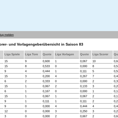
Bug melden
corer- und Vorlagengeberübersicht in Saison 83
Liga Spiele
Liga Tore
Quote
Liga Vorlagen
Quote
Liga Scorer
Qu
15
9
0,600
1
0,067
10
0,
15
8
0,533
0
0,000
8
0,
9
4
0,444
1
0,111
5
0,
15
3
0,200
4
0,267
7
0,
6
2
0,333
0
0,000
2
0,
15
1
0,067
2
0,133
3
0,
6
1
0,167
0
0,000
1
0,
15
1
0,067
1
0,067
2
0,
9
1
0,111
1
0,111
2
0,
9
0
0,000
4
0,444
4
0,
12
0
0,000
3
0,250
3
0,
3
0
0,000
2
0,667
2
0,