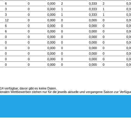
6
0
0,000
2
0,333
2
0,
3
0
0,000
1
0,333
1
0,
3
0
0,000
1
0,333
1
0,
12
0
0,000
0
0,000
0
0,
6
0
0,000
0
0,000
0
0,
6
0
0,000
0
0,000
0
0,
0
0
0,000
0
0,000
0
0,
0
0
0,000
0
0,000
0
0,
0
0
0,000
0
0,000
0
0,
0
0
0,000
0
0,000
0
0,
0
0
0,000
0
0,000
0
0,
0
0
0,000
0
0,000
0
0,
14 verfügbar, davor gibt es keine Daten.
onalen Wettbewerben stehen nur für die jeweils aktuelle und vergangene Saison zur Verfügu