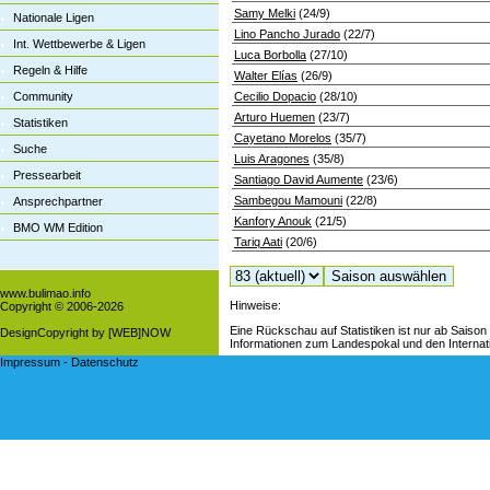
Samy Melki
(24/9)
Nationale Ligen
Lino Pancho Jurado
(22/7)
Int. Wettbewerbe & Ligen
Luca Borbolla
(27/10)
Regeln & Hilfe
Walter Elías
(26/9)
Community
Cecilio Dopacio
(28/10)
Arturo Huemen
(23/7)
Statistiken
Cayetano Morelos
(35/7)
Suche
Luis Aragones
(35/8)
Pressearbeit
Santiago David Aumente
(23/6)
Sambegou Mamouni
(22/8)
Ansprechpartner
Kanfory Anouk
(21/5)
BMO WM Edition
Tariq Aati
(20/6)
www.bulimao.info
Hinweise:
Copyright © 2006-
2026
Eine Rückschau auf Statistiken ist nur ab Saison 
DesignCopyright by [WEB]NOW
Informationen zum Landespokal und den Internati
Impressum
-
Datenschutz