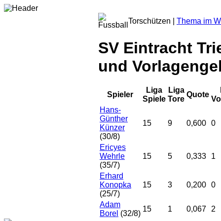
Torschützen |
Thema im Wi
SV Eintracht Tri
und Vorlagengeb
Liga
Liga
Spieler
Quote
Spiele
Tore
Vo
Hans-
Günther
15
9
0,600
0
Künzer
(30/8)
Ericyes
Wehrle
15
5
0,333
1
(35/7)
Erhard
Konopka
15
3
0,200
0
(25/7)
Adam
15
1
0,067
2
Borel
(32/8)