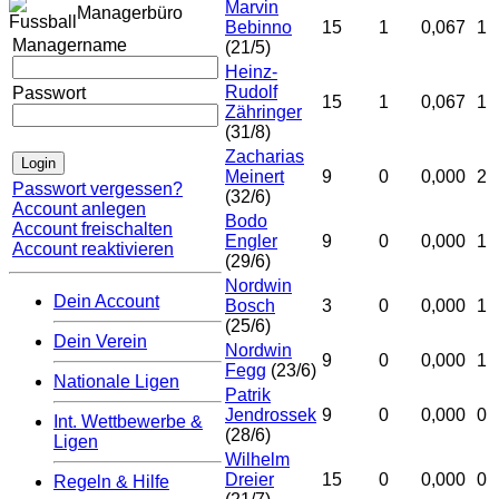
Marvin
Managerbüro
Bebinno
15
1
0,067
1
Managername
(21/5)
Heinz-
Rudolf
Passwort
15
1
0,067
1
Zähringer
(31/8)
Zacharias
Meinert
9
0
0,000
2
Passwort vergessen?
(32/6)
Account anlegen
Bodo
Account freischalten
Engler
9
0
0,000
1
Account reaktivieren
(29/6)
Nordwin
Dein Account
Bosch
3
0
0,000
1
(25/6)
Dein Verein
Nordwin
9
0
0,000
1
Fegg
(23/6)
Nationale Ligen
Patrik
Jendrossek
9
0
0,000
0
Int. Wettbewerbe &
(28/6)
Ligen
Wilhelm
Dreier
15
0
0,000
0
Regeln & Hilfe