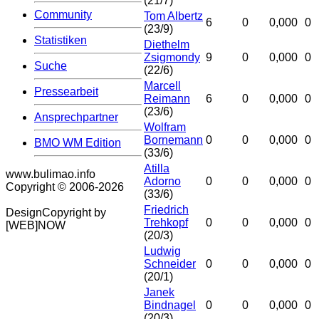
(21/7)
Community
Tom Albertz
6
0
0,000
0
(23/9)
Statistiken
Diethelm
Zsigmondy
9
0
0,000
0
Suche
(22/6)
Marcell
Pressearbeit
Reimann
6
0
0,000
0
(23/6)
Ansprechpartner
Wolfram
Bornemann
0
0
0,000
0
BMO WM Edition
(33/6)
Atilla
www.bulimao.info
Adorno
0
0
0,000
0
Copyright © 2006-
2026
(33/6)
Friedrich
DesignCopyright by
Trehkopf
0
0
0,000
0
[WEB]NOW
(20/3)
Ludwig
Schneider
0
0
0,000
0
(20/1)
Janek
Bindnagel
0
0
0,000
0
(20/3)