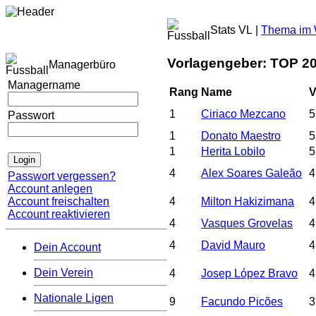
Stats VL |
Thema im W
Vorlagengeber: TOP 20
Managerbüro
Managername
Rang
Name
V
1
Ciriaco Mezcano
5
Passwort
1
Donato Maestro
5
1
Herita Lobilo
5
4
Alex Soares Galeão
4
Passwort vergessen?
Account anlegen
Account freischalten
4
Milton Hakizimana
4
Account reaktivieren
4
Vasques Grovelas
4
4
David Mauro
4
Dein Account
Dein Verein
4
Josep López Bravo
4
Nationale Ligen
9
Facundo Picões
3