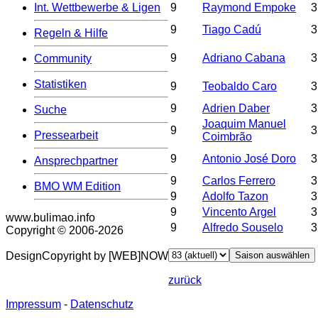
Int. Wettbewerbe & Ligen
9
Raymond Empoke
3
9
Tiago Cadú
3
Regeln & Hilfe
9
Adriano Cabana
3
Community
Statistiken
9
Teobaldo Caro
3
9
Adrien Daber
3
Suche
Joaquim Manuel
9
3
Pressearbeit
Coimbrão
9
Antonio José Doro
3
Ansprechpartner
9
Carlos Ferrero
3
BMO WM Edition
9
Adolfo Tazon
3
9
Vincento Argel
3
www.bulimao.info
9
Alfredo Souselo
3
Copyright © 2006-
2026
DesignCopyright by [WEB]NOW
zurück
Impressum
-
Datenschutz