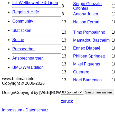
Int. Wettbewerbe & Ligen
Sergio Gonzalo
8
1
Cifontes
Regeln & Hilfe
8
Antony Julien
1
Community
13
Nelson Ferrari
1
Statistiken
13
Timo Pombalinho
1
Suche
13
Mamadou Bastheim
1
13
Ennex Diabaté
1
Pressearbeit
13
Philbert Springett
1
Ansprechpartner
13
Mikel Figueras
1
BMO WM Edition
13
Guerrero
1
www.bulimao.info
13
Noel Barrientos
1
Copyright © 2006-
2026
DesignCopyright by [WEB]NOW
zurück
Impressum
-
Datenschutz