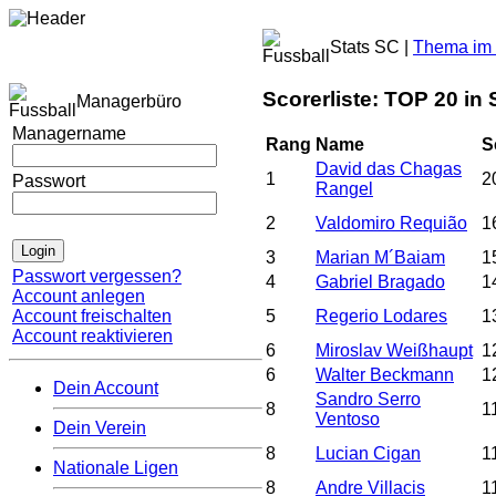
Stats SC |
Thema im 
Scorerliste: TOP 20 in
Managerbüro
Managername
Rang
Name
S
David das Chagas
1
2
Passwort
Rangel
2
Valdomiro Requião
1
3
Marian M´Baiam
1
Passwort vergessen?
4
Gabriel Bragado
1
Account anlegen
Account freischalten
5
Regerio Lodares
1
Account reaktivieren
6
Miroslav Weißhaupt
1
6
Walter Beckmann
1
Dein Account
Sandro Serro
8
1
Ventoso
Dein Verein
8
Lucian Cigan
1
Nationale Ligen
8
Andre Villacis
1