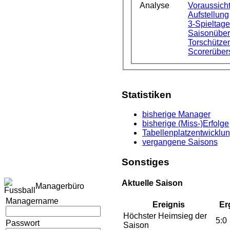
Analyse
Voraussicht
Aufstellung
3-Spieltag
Saisonüber
Torschützen
Scorerüber
Statistiken
bisherige Manager
bisherige (Miss-)Erfolge
Tabellenplatzentwicklu
vergangene Saisons
Sonstiges
Aktuelle Saison
Managerbüro
Managername
Ereignis
Er
Höchster Heimsieg der
5:0
Passwort
Saison