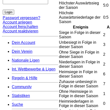
Höchster Auswärtssieg
5:0
der Saison
Höchste
Auswärtsniederlage der
0:5
Passwort vergessen?
Saison
Account anlegen
Account freischalten
Ereignis
A
Account reaktivieren
Siege in Folge in dieser
2
Saison
Unbesiegt in Folge in
Dein Account
3
dieser Saison
Dein Verein
Ohne Siege in Folge in
2
dieser Saison
Nationale Ligen
Niederlagen in Folge in
2
dieser Saison
Int. Wettbewerbe & Ligen
Heimsiege in Folge in
6
dieser Saison
Regeln & Hilfe
Zuhause unbesiegt in
7
Folge in dieser Saison
Community
Ohne Heimsiege in
1
Statistiken
Folge in dieser Saison
Heimniederlagen in
0
Suche
Folge in dieser Saison