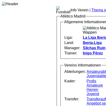
Info Verein |
Thema im
Atlético Madrid
Allgemeine Informatione
Liga:
La Liga Iberi
Land:
Iberia-Liga
Manager:
Silchas Ruin
Trainer:
Inigo Pérez
Vereins Informationen
Abteilungen:
Amateurabt
Jugendabte
Kader:
Profis
Amateure
Herren
Jugend
Transfer:
Transferauft
Angebot s