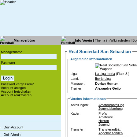
Managerbüro
Info Verein |
Thema im Wiki aufrufen
|
Bu
Real Sociedad San Sebastian
Managername
Allgemeine Informationen
Passwort
Liga:
La Liga Iberia
(Platz 3.)
Land:
Iberia-Liga
Manager:
Dorian Hunter
Passwort vergessen?
Account anlegen
Trainer:
Alexandre Geijo
Account freischalten
Account reaktivieren
Vereins Informationen
Abteilungen:
Amateurabteilung
Jugendabteilung
Kader:
Profis
Amateure
Herren
Jugend
Dein Account
Transfer:
Transferauftritt
Angebot senden
Dein Verein