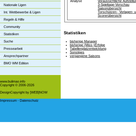
Analyse
Voraussichtliche Aufstellu
3-Spieltage-Vorschau
Nationale Ligen
Saisonübersicht
Torschützen-, Vorlagen- 
Int. Wettbewerbe & Ligen
Scorerübersicht
Regeln & Hilfe
Community
Statistiken
Statistiken
Suche
bisherige Manager
bisherige (Miss-)Erfolge
Pressearbeit
Tabellenplatzentwicklung
Sonstiges
Ansprechpartner
vergangene Saisons
BMO WM Edition
www.bulimao.info
Copyright © 2006-
2026
DesignCopyright by [WEB]NOW
Impressum
-
Datenschutz