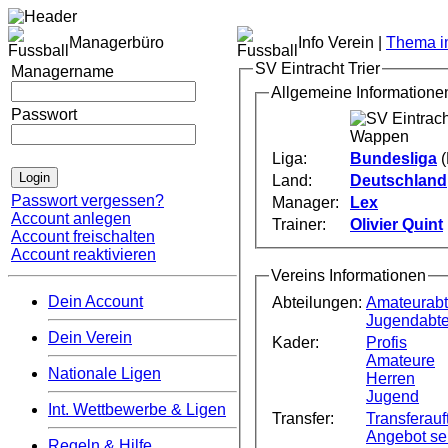
Managerbüro
Info Verein |
Thema im
SV Eintracht Trier
Managername
Allgemeine Informatione
Passwort
Liga:
Bundesliga
(
Land:
Deutschland
Passwort vergessen?
Manager:
Lex
Account anlegen
Trainer:
Olivier Quint
Account freischalten
Account reaktivieren
Vereins Informationen
Dein Account
Abteilungen:
Amateurabt
Jugendabte
Dein Verein
Kader:
Profis
Amateure
Nationale Ligen
Herren
Jugend
Int. Wettbewerbe & Ligen
Transfer:
Transferauft
Angebot s
Regeln & Hilfe