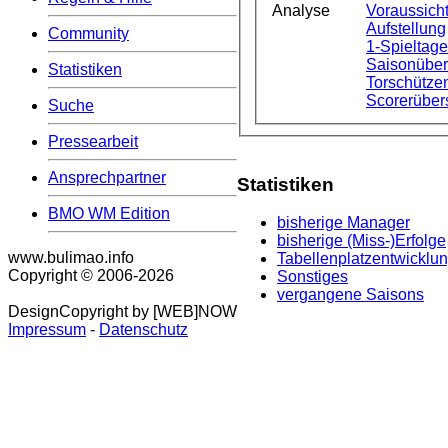
Analyse
Voraussicht
Aufstellung
Community
1-Spieltag
Saisonüber
Statistiken
Torschützen
Scorerüber
Suche
Pressearbeit
Ansprechpartner
Statistiken
BMO WM Edition
bisherige Manager
bisherige (Miss-)Erfolge
www.bulimao.info
Tabellenplatzentwicklu
Copyright © 2006-
2026
Sonstiges
vergangene Saisons
DesignCopyright by [WEB]NOW
Impressum
-
Datenschutz