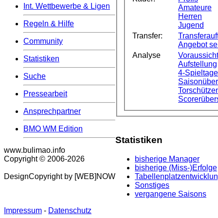
Int. Wettbewerbe & Ligen
Amateure
Herren
Regeln & Hilfe
Jugend
Transfer:
Transferauft
Community
Angebot s
Analyse
Voraussicht
Statistiken
Aufstellung
4-Spieltag
Suche
Saisonüber
Torschützen
Pressearbeit
Scorerüber
Ansprechpartner
BMO WM Edition
Statistiken
www.bulimao.info
bisherige Manager
Copyright © 2006-
2026
bisherige (Miss-)Erfolge
Tabellenplatzentwicklu
DesignCopyright by [WEB]NOW
Sonstiges
vergangene Saisons
Impressum
-
Datenschutz