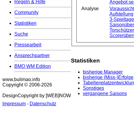
Regeln & Hilfe
Angebot s
Analyse
Voraussicht
Community
Aufstellung
3-Spieltag
Statistiken
Saisonüber
Torschützen
Suche
Scorerüber
Pressearbeit
Ansprechpartner
Statistiken
BMO WM Edition
bisherige Manager
bisherige (Miss-)Erfolge
www.bulimao.info
Tabellenplatzentwicklu
Copyright © 2006-
2026
Sonstiges
vergangene Saisons
DesignCopyright by [WEB]NOW
Impressum
-
Datenschutz