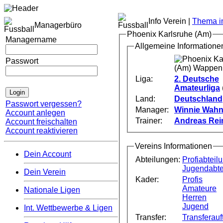
Info Verein |
Thema im
Managerbüro
Phoenix Karlsruhe (Am)
Managername
Allgemeine Informatione
Passwort
Liga:
2. Deutsche
Amateurliga
Land:
Deutschland
Passwort vergessen?
Manager:
Winnie Wahn
Account anlegen
Trainer:
Andreas Rei
Account freischalten
Account reaktivieren
Vereins Informationen
Dein Account
Abteilungen:
Profiabteil
Jugendabte
Dein Verein
Kader:
Profis
Amateure
Nationale Ligen
Herren
Jugend
Int. Wettbewerbe & Ligen
Transfer:
Transferauft