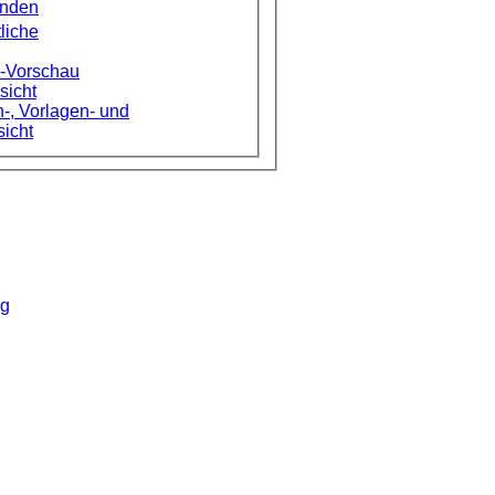
enden
liche
e-Vorschau
sicht
-, Vorlagen- und
sicht
ng