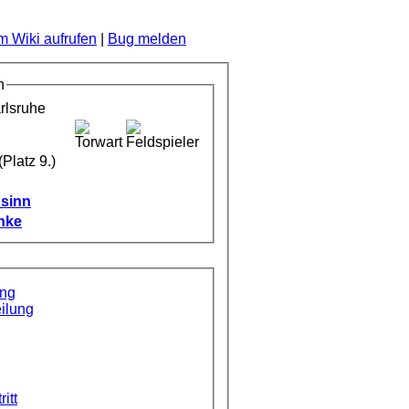
 Wiki aufrufen
|
Bug melden
n
(Platz 9.)
sinn
nke
ung
ilung
ritt