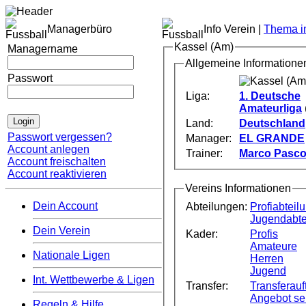
Managerbüro
Info Verein |
Thema im
Kassel (Am)
Managername
Allgemeine Informatione
Passwort
Liga:
1. Deutsche
Amateurliga
Land:
Deutschland
Passwort vergessen?
Manager:
EL GRANDE
Account anlegen
Trainer:
Marco Pasco
Account freischalten
Account reaktivieren
Vereins Informationen
Dein Account
Abteilungen:
Profiabteil
Jugendabte
Dein Verein
Kader:
Profis
Amateure
Nationale Ligen
Herren
Jugend
Int. Wettbewerbe & Ligen
Transfer:
Transferauft
Angebot s
Regeln & Hilfe