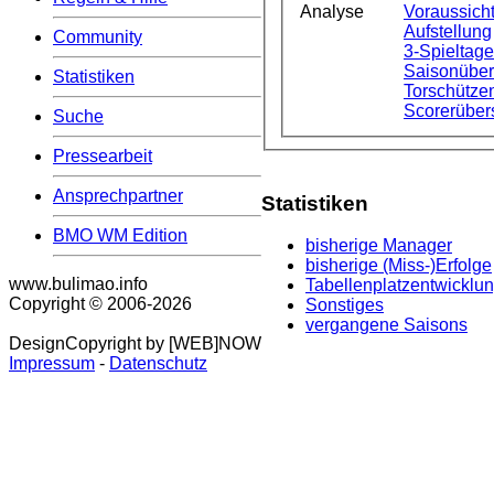
Analyse
Voraussicht
Aufstellung
Community
3-Spieltag
Saisonüber
Statistiken
Torschützen
Scorerüber
Suche
Pressearbeit
Ansprechpartner
Statistiken
BMO WM Edition
bisherige Manager
bisherige (Miss-)Erfolge
www.bulimao.info
Tabellenplatzentwicklu
Copyright © 2006-
2026
Sonstiges
vergangene Saisons
DesignCopyright by [WEB]NOW
Impressum
-
Datenschutz