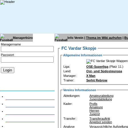
Managerbüro
Info Verein |
Thema im Wiki aufrufen
|
Bu
Managername
FC Vardar Skopje
Passwort
Allgemeine Informationen
Liga:
OSE-Superliga
(Platz 11.)
Land:
Ost- und Südosteuropa
Manager:
X Man
Passwort vergessen?
Account anlegen
Trainer:
Serhij Rebrow
Account freischalten
Account reaktivieren
Vereins Informationen
Abteilungen:
Amateurabteilung
Dein Account
Jugendabteilung
Dein Verein
Kader:
Profis
Amateure
Herren
Nationale Ligen
Jugend
Int. Wettbewerbe & Ligen
Transfer:
Transferauftritt
Angebot senden
Regeln & Hilfe
Analyse
Voraussichtliche Aufstellung