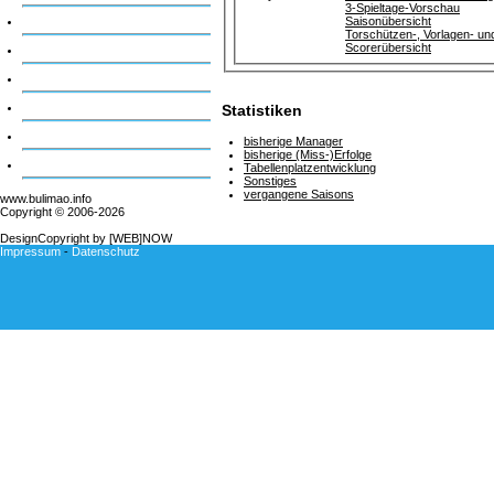
3-Spieltage-Vorschau
Community
Saisonübersicht
Torschützen-, Vorlagen- un
Scorerübersicht
Statistiken
Suche
Pressearbeit
Statistiken
Ansprechpartner
bisherige Manager
bisherige (Miss-)Erfolge
BMO WM Edition
Tabellenplatzentwicklung
Sonstiges
vergangene Saisons
www.bulimao.info
Copyright © 2006-
2026
DesignCopyright by [WEB]NOW
Impressum
-
Datenschutz