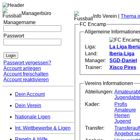
Managerbüro
Info Verein |
Thema im
Managername
FC Encamp
Allgemeine Informatione
Passwort
Liga:
La Liga Iberi
Land:
Iberia-Liga
Manager:
SGD-Daniel
Passwort vergessen?
Trainer:
Xisco Pires
Account anlegen
Account freischalten
Account reaktivieren
Vereins Informationen
Abteilungen:
Amateurabt
Dein Account
Jugendabte
Kader:
Profis
Dein Verein
Amateure
Herren
Nationale Ligen
Jugend
Transfer:
Transferauft
Int. Wettbewerbe & Ligen
Angebot s
Regeln & Hilfe