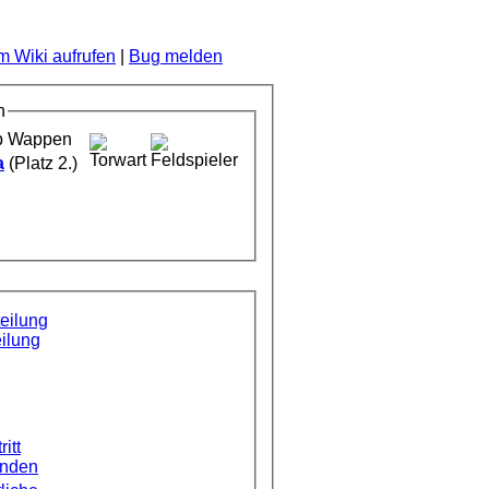
 Wiki aufrufen
|
Bug melden
n
a
(Platz 2.)
eilung
ilung
ritt
enden