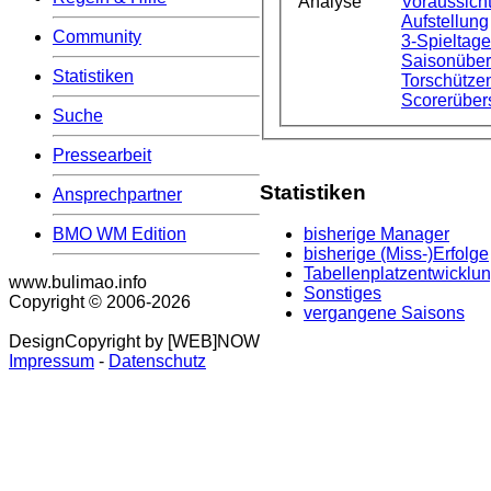
Analyse
Voraussicht
Aufstellung
Community
3-Spieltag
Saisonüber
Statistiken
Torschützen
Scorerüber
Suche
Pressearbeit
Statistiken
Ansprechpartner
BMO WM Edition
bisherige Manager
bisherige (Miss-)Erfolge
Tabellenplatzentwicklu
www.bulimao.info
Sonstiges
Copyright © 2006-
2026
vergangene Saisons
DesignCopyright by [WEB]NOW
Impressum
-
Datenschutz