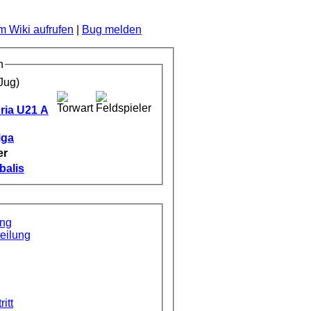
 Wiki aufrufen
|
Bug melden
n
ria U21 A
iga
er
alis
ung
eilung
ritt