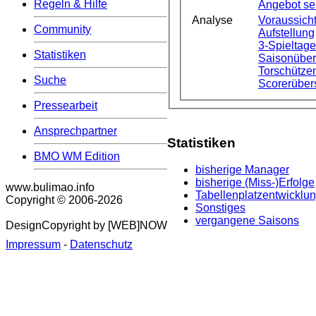
Regeln & Hilfe
Angebot s
Analyse
Voraussicht
Community
Aufstellung
3-Spieltag
Statistiken
Saisonüber
Torschützen
Suche
Scorerüber
Pressearbeit
Ansprechpartner
Statistiken
BMO WM Edition
bisherige Manager
bisherige (Miss-)Erfolge
www.bulimao.info
Tabellenplatzentwicklu
Copyright © 2006-
2026
Sonstiges
vergangene Saisons
DesignCopyright by [WEB]NOW
Impressum
-
Datenschutz