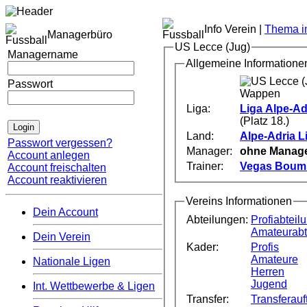
Info Verein |
Thema im
Managerbüro
US Lecce (Jug)
Managername
Allgemeine Informatione
Passwort
Liga:
Liga Alpe-Ad
(Platz 18.)
Land:
Alpe-Adria L
Passwort vergessen?
Manager:
ohne Manag
Account anlegen
Trainer:
Vegas Boumb
Account freischalten
Account reaktivieren
Vereins Informationen
Dein Account
Abteilungen:
Profiabteil
Amateurabt
Dein Verein
Kader:
Profis
Amateure
Nationale Ligen
Herren
Jugend
Int. Wettbewerbe & Ligen
Transfer:
Transferauft