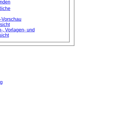
enden
liche
e-Vorschau
sicht
-, Vorlagen- und
sicht
ng