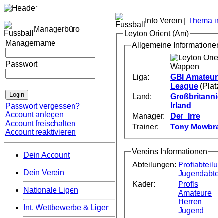
Info Verein |
Thema im
Managerbüro
Leyton Orient (Am)
Managername
Allgemeine Informatione
Passwort
Liga:
GBI Amateur
League
(Plat
Land:
Großbritann
Irland
Passwort vergessen?
Account anlegen
Manager:
Der_Irre
Account freischalten
Trainer:
Tony Mowbr
Account reaktivieren
Vereins Informationen
Dein Account
Abteilungen:
Profiabteil
Dein Verein
Jugendabte
Kader:
Profis
Nationale Ligen
Amateure
Herren
Int. Wettbewerbe & Ligen
Jugend