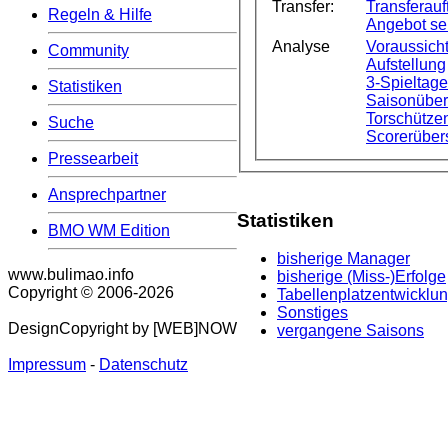
Transfer:
Transferauft
Regeln & Hilfe
Angebot s
Analyse
Voraussicht
Community
Aufstellung
3-Spieltag
Statistiken
Saisonüber
Torschützen
Suche
Scorerüber
Pressearbeit
Ansprechpartner
Statistiken
BMO WM Edition
bisherige Manager
www.bulimao.info
bisherige (Miss-)Erfolge
Copyright © 2006-
2026
Tabellenplatzentwicklu
Sonstiges
DesignCopyright by [WEB]NOW
vergangene Saisons
Impressum
-
Datenschutz