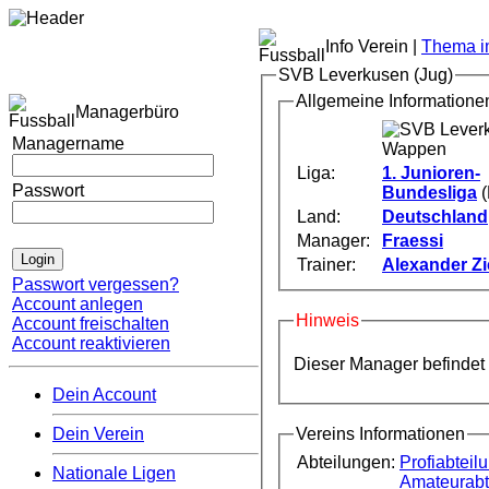
Info Verein |
Thema im
SVB Leverkusen (Jug)
Allgemeine Informatione
Managerbüro
Managername
Liga:
1. Junioren-
Passwort
Bundesliga
(
Land:
Deutschland
Manager:
Fraessi
Trainer:
Alexander Zi
Passwort vergessen?
Account anlegen
Hinweis
Account freischalten
Account reaktivieren
Dieser Manager befindet
Dein Account
Vereins Informationen
Dein Verein
Abteilungen:
Profiabteil
Nationale Ligen
Amateurabt