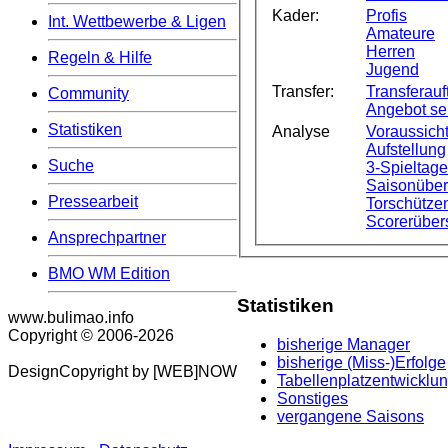
Kader:
Profis
Int. Wettbewerbe & Ligen
Amateure
Herren
Regeln & Hilfe
Jugend
Transfer:
Transferauft
Community
Angebot s
Statistiken
Analyse
Voraussicht
Aufstellung
Suche
3-Spieltag
Saisonüber
Pressearbeit
Torschützen
Scorerüber
Ansprechpartner
BMO WM Edition
Statistiken
www.bulimao.info
Copyright © 2006-
2026
bisherige Manager
bisherige (Miss-)Erfolge
DesignCopyright by [WEB]NOW
Tabellenplatzentwicklu
Sonstiges
vergangene Saisons