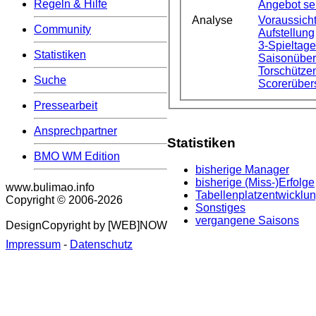
Regeln & Hilfe
Angebot s
Analyse
Voraussicht
Community
Aufstellung
3-Spieltag
Statistiken
Saisonüber
Torschützen
Suche
Scorerüber
Pressearbeit
Ansprechpartner
Statistiken
BMO WM Edition
bisherige Manager
bisherige (Miss-)Erfolge
www.bulimao.info
Tabellenplatzentwicklu
Copyright © 2006-
2026
Sonstiges
vergangene Saisons
DesignCopyright by [WEB]NOW
Impressum
-
Datenschutz