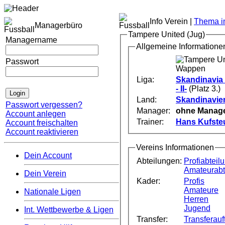
Info Verein |
Thema im
Managerbüro
Tampere United (Jug)
Managername
Allgemeine Informatione
Passwort
Liga:
Skandinavi
- II-
(Platz 3.)
Land:
Skandinavie
Passwort vergessen?
Manager:
ohne Manag
Account anlegen
Trainer:
Hans Kufste
Account freischalten
Account reaktivieren
Vereins Informationen
Dein Account
Abteilungen:
Profiabteil
Amateurabt
Dein Verein
Kader:
Profis
Amateure
Nationale Ligen
Herren
Jugend
Int. Wettbewerbe & Ligen
Transfer:
Transferauft