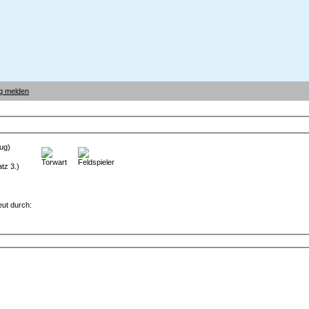
g melden
tz 3.)
eut durch: