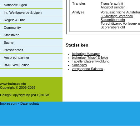
Transfer:
Transferauftritt
Nationale Ligen
Angebot senden
Analyse
Voraussichtliche Aufstellu
Int. Wettbewerbe & Ligen
3-Spieltage-Vorschau
Saisonübersicht
Regeln & Hilfe
Torschützen-, Vorlagen- 
Scorerübersicht
Community
Statistiken
Suche
Statistiken
Pressearbeit
bisherige Manager
Ansprechpartner
bisherige (Miss-)Erfolge
Tabellenplatzentwicklung
BMO WM Edition
Sonstiges
vergangene Saisons
www.bulimao.info
Copyright © 2006-
2026
DesignCopyright by [WEB]NOW
Impressum
-
Datenschutz