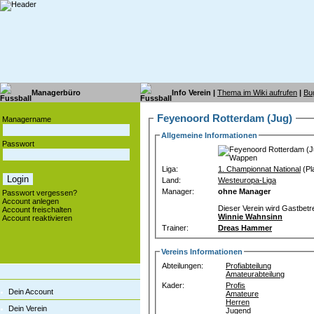
Managerbüro
Info Verein |
Thema im Wiki aufrufen
|
Bu
Feyenoord Rotterdam (Jug)
Managername
Allgemeine Informationen
Passwort
Liga:
1. Championnat National
(Pla
Land:
Westeuropa-Liga
Manager:
ohne Manager
Passwort vergessen?
Account anlegen
Dieser Verein wird Gastbetr
Account freischalten
Winnie Wahnsinn
Account reaktivieren
Trainer:
Dreas Hammer
Vereins Informationen
Abteilungen:
Profiabteilung
Amateurabteilung
Kader:
Profis
Dein Account
Amateure
Herren
Dein Verein
Jugend