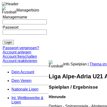
Managerbüro
Managername
Passwort
Passwort vergessen?
Account anlegen
Account freischalten
Account reaktivieren
Info Spielplan |
Thema im 
Dein Account
Liga Alpe-Adria U21 
Dein Verein
Spielplan / Ergebnisse
Nationale Ligen
Hinrunde
Int. Wettbewerbe &
Ligen
Derbies
-
Spitzenspiele
-
Abstiegs