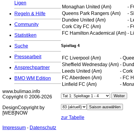
Ligen
Monaghan United (Am)
-
F
Queens Park Rangers (Am)
-
S
Regeln & Hilfe
Dundee United (Am)
-
L
Community
Cork City FC (Am)
-
F
FC Hamilton Academical (Am)
-
L
Statistiken
Suche
Spieltag 4
Pressearbeit
FC Liverpool (Am)
-
Quee
Sheffield Wednesday (Am)
-
Dund
Ansprechpartner
Leeds United (Am)
-
Cork
FC Aberdeen (Am)
-
FC H
BMO WM Edition
Linfield FC (Am)
-
Mona
www.bulimao.info
Copyright © 2006-
2026
DesignCopyright by
[WEB]NOW
zur Tabelle
Impressum
-
Datenschutz