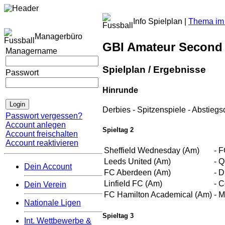
Info Spielplan |
Thema im 
Managerbüro
GBI Amateur Second
Managername
Spielplan / Ergebnisse
Passwort
Hinrunde
Derbies
-
Spitzenspiele
-
Abstiegs
Passwort vergessen?
Account anlegen
Spieltag 2
Account freischalten
Account reaktivieren
Sheffield Wednesday (Am)
-
F
Leeds United (Am)
-
Q
Dein Account
FC Aberdeen (Am)
-
D
Linfield FC (Am)
-
C
Dein Verein
FC Hamilton Academical (Am)
-
M
Nationale Ligen
Spieltag 3
Int. Wettbewerbe &