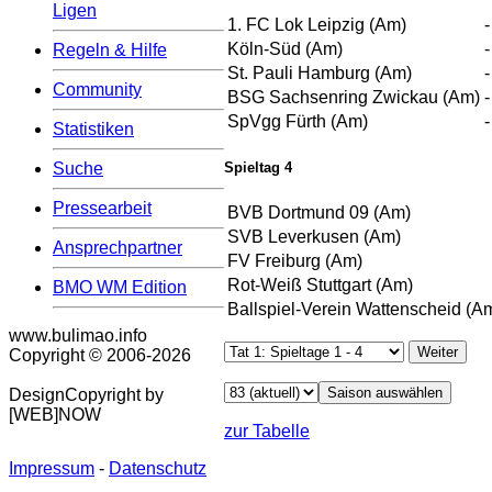
Ligen
1. FC Lok Leipzig (Am)
-
Köln-Süd (Am)
-
Regeln & Hilfe
St. Pauli Hamburg (Am)
-
Community
BSG Sachsenring Zwickau (Am)
-
SpVgg Fürth (Am)
-
Statistiken
Suche
Spieltag 4
Pressearbeit
BVB Dortmund 09 (Am)
SVB Leverkusen (Am)
Ansprechpartner
FV Freiburg (Am)
Rot-Weiß Stuttgart (Am)
BMO WM Edition
Ballspiel-Verein Wattenscheid (A
www.bulimao.info
Copyright © 2006-
2026
DesignCopyright by
[WEB]NOW
zur Tabelle
Impressum
-
Datenschutz