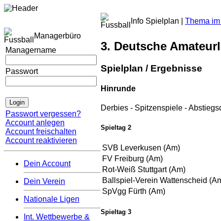
Info Spielplan |
Thema im 
Managerbüro
3. Deutsche Amateurl
Managername
Spielplan / Ergebnisse
Passwort
Hinrunde
Derbies
-
Spitzenspiele
-
Abstiegs
Passwort vergessen?
Account anlegen
Spieltag 2
Account freischalten
Account reaktivieren
SVB Leverkusen (Am)
FV Freiburg (Am)
Dein Account
Rot-Weiß Stuttgart (Am)
Ballspiel-Verein Wattenscheid (A
Dein Verein
SpVgg Fürth (Am)
Nationale Ligen
Spieltag 3
Int. Wettbewerbe &