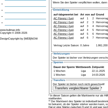
Wenn Sie den Spieler verpflichten wollen, dann
Suche
Entwicklung
Pressearbeit
auf-/abgewertet bei
Art
von
auf
Grund
Ansprechpartner
AC Florenz (Jug)
auf
1
2
Hervorrag
AC Florenz (Jug)
auf
2
3
Hervorrag
BMO WM Edition
AC Florenz (Jug)
auf
3
4
Hervorrag
www.bulimao.info
AC Florenz (Jug)
auf
4
5
Hervorrag
Copyright © 2006-
2026
AC Florenz (Jug)
auf
5
6
Hervorrag
AC Florenz (Jug)
auf
6
7
Hervorrag
DesignCopyright by [WEB]NOW
Vertrag Letzte Saison:
0 Jahre
1.861.200
Verletzungen
Der Spieler ist bisher von Verletzungen versch
Sperren
Dauer der Sperre
Wettbewerb
Zeitpunkt
1 Wochen
Liga
22.11.2025
1 Wochen
Liga
14.03.2026
Transfers
Der Spieler ist bisher noch nicht gewechselt!
*
* In dieser Saison gelten die Marktwerte nur als H
stattfanden.
** Der Marktwert des Spieler ist individuell besti
Ist bekannt, ob der Spieler stärker werden kann, so
Hat er eine Stärke zwischen 9 und 11 und war noch 