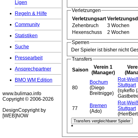
Ligen
Verletzungen
Regeln & Hilfe
Verletzungsart
Verletzungs
Community
Zehenbruch
3 Wochen
Hexenschuss
2 Wochen
Statistiken
Sperren
Suche
Der Spieler ist bisher nicht G
Pressearbeit
Transfers
Verein 1
Vere
Ansprechpartner
Saison
(Manager)
(Mana
Rot-Wei
BMO WM Edition
Bochum
Stuttgart
80
(Diego
(sykeflo (
Breitnigge)
www.bulimao.info
Gastbetre
Copyright © 2006-
2026
Rot-Wei
Bremen
77
Stuttgart
DesignCopyright by
(Ado)
(HerrBert
[WEB]NOW
*