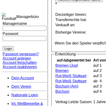
*
Derzeitiger Verein:
Managerbüro
Transferrechte hat:
Managername
Verkauft an:
Bisherige Vereine:
Passwort
Wenn Sie den Spieler verpflic
Entwicklung
Passwort vergessen?
Account anlegen
auf-/abgewertet bei
Art
vo
Account freischalten
Bremen (Jug)
auf
1
Account reaktivieren
Bremen
auf
2
Rot-Weiß Stuttgart
auf
3
Dein Account
Rot-Weiß Stuttgart
ab
4
Bochum (Am)
auf
3
Dein Verein
Bochum
auf
4
Nationale Ligen
Vertrag Letzte Saison:
1 Jahre
Int. Wettbewerbe &