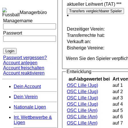
aktueller Leihwert (TAT) ***
Managerbüro
*
Managername
Derzeitiger Verein:
Passwort
Transferrechte hat:
Verkauft an:
Bisherige Vereine:
Passwort vergessen?
Wenn Sie den Spieler verpflic
Account anlegen
Account freischalten
Entwicklung
Account reaktivieren
auf-/abgewertet bei
Art
vo
OSC Lille (Jug)
auf
1
Dein Account
OSC Lille (Jug)
auf
2
Dein Verein
OSC Lille (Jug)
auf
3
OSC Lille (Jug)
auf
4
Nationale Ligen
OSC Lille (Am)
auf
5
OSC Lille (Am)
auf
6
Int. Wettbewerbe &
Ligen
OSC Lille (Am)
auf
7