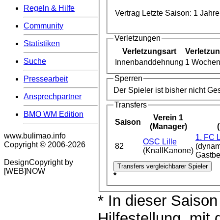
Regeln & Hilfe
Vertrag Letzte Saison:
1 Jahre
Community
Verletzungen
Statistiken
Verletzungsart
Verletzu
Suche
Innenbanddehnung
1 Woche
Sperren
Pressearbeit
Der Spieler ist bisher nicht G
Ansprechpartner
Transfers
BMO WM Edition
Verein 1
Saison
(Manager)
www.bulimao.info
1. FC 
OSC Lille
Copyright © 2006-
2026
82
(dynam
(KnallKanone)
Gastbe
DesignCopyright by
[WEB]NOW
*
* In dieser Saison
Hilfestellung, mi