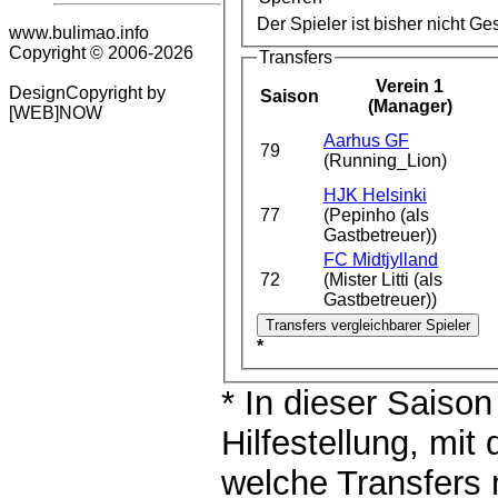
Der Spieler ist bisher nicht G
www.bulimao.info
Copyright © 2006-
2026
Transfers
Verein 1
DesignCopyright by
Saison
(Manager)
[WEB]NOW
Aarhus GF
79
(Running_Lion)
HJK Helsinki
77
(Pepinho (als
Gastbetreuer))
FC Midtjylland
72
(Mister Litti (als
Gastbetreuer))
*
* In dieser Saison
Hilfestellung, mi
welche Transfers 