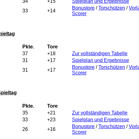
34
+15
Spielplan und Ergebnisse
Bonustore
/
Torschützen
/
Vorl
33
+14
Scorer
pieltag
Pkte.
Tore
37
+18
Zur vollständigen Tabelle
31
+17
Spielplan und Ergebnisse
Bonustore
/
Torschützen
/
Vorl
31
+17
Scorer
pieltag
Pkte.
Tore
35
+21
Zur vollständigen Tabelle
33
+23
Spielplan und Ergebnisse
Bonustore
/
Torschützen
/
Vorl
26
+16
Scorer