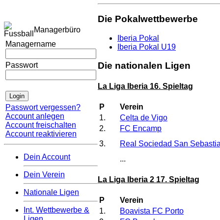
Die Pokalwettbewerbe
Managerbüro
Iberia Pokal
Managername
Iberia Pokal U19
Die nationalen Ligen
Passwort
La Liga Iberia 16. Spieltag
P
Verein
Passwort vergessen?
Account anlegen
1.
Celta de Vigo
Account freischalten
2.
FC Encamp
Account reaktivieren
3.
Real Sociedad San Sebasti
Dein Account
...
Dein Verein
La Liga Iberia 2 17. Spieltag
Nationale Ligen
P
Verein
Int. Wettbewerbe &
1.
Boavista FC Porto
Ligen