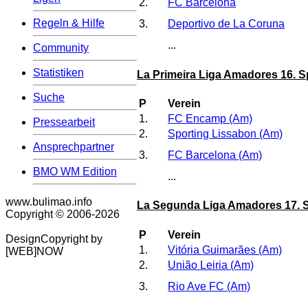
2.
FC Barcelona
Regeln & Hilfe
3.
Deportivo de La Coruna
...
Community
Statistiken
La Primeira Liga Amadores 16. S
Suche
P
Verein
1.
FC Encamp (Am)
Pressearbeit
2.
Sporting Lissabon (Am)
Ansprechpartner
3.
FC Barcelona (Am)
BMO WM Edition
...
www.bulimao.info
La Segunda Liga Amadores 17. S
Copyright © 2006-
2026
P
Verein
DesignCopyright by
1.
Vitória Guimarães (Am)
[WEB]NOW
2.
União Leiria (Am)
3.
Rio Ave FC (Am)
...