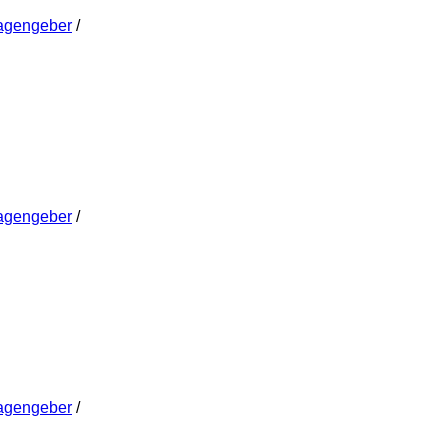
agengeber
/
agengeber
/
agengeber
/