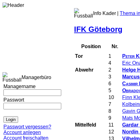
Info Kader |
Thema im
IFK Göteborg
Position
Nr.
Tor
1
Peter Ki
4
Eric On
Abwehr
2
Helge H
3
Marcus
Managerbüro
6
Casimir
Managername
5
Obradov
10
Finn Kl
Passwort
7
Kolbein
8
Gavin 
9
Mats M
Mittelfeld
11
Gardar
Passwort vergessen?
12
Nordin 
Account anlegen
Account freischalten
13
Vilhelm