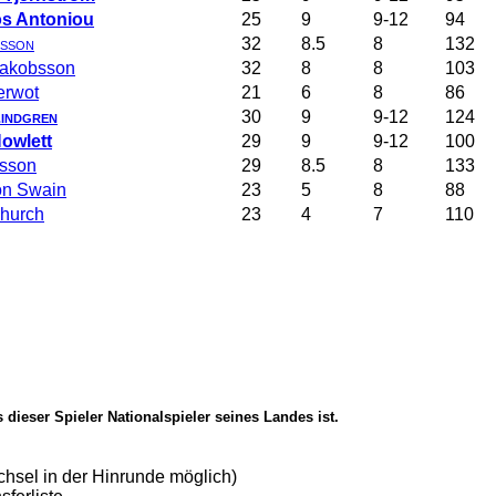
os Antoniou
25
9
9-12
94
rsson
32
8.5
8
132
Jakobsson
32
8
8
103
erwot
21
6
8
86
indgren
30
9
9-12
124
owlett
29
9
9-12
100
lsson
29
8.5
8
133
on Swain
23
5
8
88
hurch
23
4
7
110
 dieser Spieler Nationalspieler seines Landes ist.
chsel in der Hinrunde möglich)