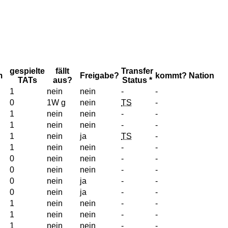
gespielte
fällt
Transfer
m
Freigabe?
kommt?
Nation
TATs
aus?
Status *
1
nein
nein
-
-
0
1W g
nein
TS
-
1
nein
nein
-
-
1
nein
nein
-
-
1
nein
ja
TS
-
1
nein
nein
-
-
0
nein
nein
-
-
0
nein
nein
-
-
0
nein
ja
-
-
0
nein
ja
-
-
1
nein
nein
-
-
1
nein
nein
-
-
1
nein
nein
-
-