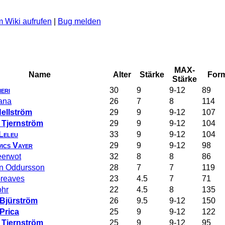
 Wiki aufrufen
|
Bug melden
MAX-
Name
Alter
Stärke
For
Stärke
eri
30
9
9-12
89
ana
26
7
8
114
ellström
29
9
9-12
107
 Tjernström
29
9
9-12
104
 Leleu
33
9
9-12
104
ics Vayer
29
9
9-12
98
eerwot
32
8
8
86
n Oddursson
28
7
7
119
Greaves
23
4.5
7
71
ohr
22
4.5
8
135
 Bjürström
26
9.5
9-12
150
Prica
25
9
9-12
122
 Tjernström
25
9
9-12
95