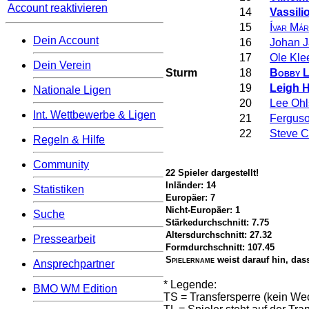
Account reaktivieren
14
Vassili
15
Ívar Má
Dein Account
16
Johan 
17
Ole Kle
Dein Verein
Sturm
18
Bobby L
19
Leigh H
Nationale Ligen
20
Lee Oh
Int. Wettbewerbe & Ligen
21
Fergus
22
Steve C
Regeln & Hilfe
Community
22 Spieler dargestellt!
Inländer: 14
Statistiken
Europäer: 7
Nicht-Europäer: 1
Suche
Stärkedurchschnitt: 7.75
Altersdurchschnitt: 27.32
Pressearbeit
Formdurchschnitt: 107.45
Spielername
weist darauf hin, dass
Ansprechpartner
* Legende:
BMO WM Edition
TS = Transfersperre (kein We