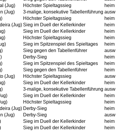
al (Jug)
Höchster Spieltagssieg
heim
n (Jug)
3-malige, konsekutive Tabellenführung
ausw
g)
Höchster Spieltagssieg
heim
eira (Jug)
Sieg im Duell der Kellerkinder
heim
ug)
Sieg im Duell der Kellerkinder
heim
ug)
Höchster Spieltagssieg
heim
ug)
Sieg im Spitzenspiel des Spieltages
heim
g)
Sieg gegen den Tabellenführer
ausw
)
Derby-Sieg
heim
g)
Sieg im Spitzenspiel des Spieltages
heim
g)
Sieg gegen den Tabellenführer
heim
o (Jug)
Höchster Spieltagssieg
ausw
ug)
Sieg im Duell der Kellerkinder
heim
g)
3-malige, konsekutive Tabellenführung
ausw
Jug)
Sieg im Duell der Kellerkinder
heim
Jug)
Höchster Spieltagssieg
heim
eira (Jug)
Derby-Sieg
heim
n (Jug)
Derby-Sieg
ausw
)
Sieg im Duell der Kellerkinder
heim
)
Sieg im Duell der Kellerkinder
heim