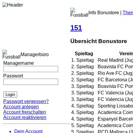
Info Bonustore |
Them
151
Übersicht Bonustore
Spieltag
Verei
Managerbüro
1. Spieltag
Real Madrid (Ju
Managername
2. Spieltag
Boavista FC Port
2. Spieltag
Rio Ave FC (Jug
Passwort
2. Spieltag
FC Barcelona (J
3. Spieltag
Boavista FC Port
3. Spieltag
FC Valencia (Ju
3. Spieltag
FC Valencia (Ju
Passwort vergessen?
4. Spieltag
Sporting Lissabo
Account anlegen
Account freischalten
4. Spieltag
Academica Coim
Account reaktivieren
4. Spieltag
Espanyol Barcel
5. Spieltag
Academica Coim
Dein Account
5. Spieltag
RCD Mallorca (J