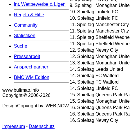
Int. Wettbewerbe & Ligen
9. Spieltag
Monaghan Unite
10. Spieltag
Linfield FC
Regeln & Hilfe
10. Spieltag
Linfield FC
11. Spieltag
Manchester City
Community
11. Spieltag
Manchester City
Statistiken
11. Spieltag
Sheffield Wedn
11. Spieltag
Sheffield Wedn
Suche
12. Spieltag
Newry City
12. Spieltag
Monaghan Unite
Pressearbeit
13. Spieltag
Monaghan Unite
Ansprechpartner
14. Spieltag
Leeds United
14. Spieltag
FC Watford
BMO WM Edition
14. Spieltag
FC Watford
14. Spieltag
Linfield FC
www.bulimao.info
15. Spieltag
Queens Park Ra
Copyright © 2006-
2026
15. Spieltag
Monaghan Unite
DesignCopyright by [WEB]NOW
16. Spieltag
Queens Park Ra
16. Spieltag
Queens Park Ra
16. Spieltag
Newry City
Impressum
-
Datenschutz