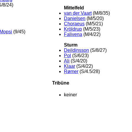
S/8/24)
Mittelfeld
van der Vaart
(M/8/35)
Danielsen
(M/5/20)
Choraeus
(M/5/21)
Kröldrup
(M/5/23)
 Mopsi
(9/45)
Falivena
(M/4/22)
Sturm
Deildinsson
(S/8/27)
Pol
(S/6/23)
Ali
(S/4/20)
Klaar
(S/4/22)
Rømer
(S/4.5/28)
Tribüne
keiner