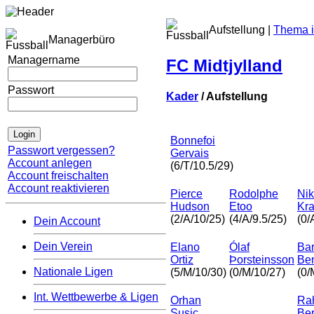
Aufstellung |
Thema i
Managerbüro
Managername
FC Midtjylland
Passwort
Kader
/ Aufstellung
Bonnefoi
Passwort vergessen?
Gervais
Account anlegen
(6/T/10.5/29)
Account freischalten
Account reaktivieren
Pierce
Rodolphe
Nik
Hudson
Etoo
Kr
(2/A/10/25)
(4/A/9.5/25)
(0/
Dein Account
Dein Verein
Elano
Ólaf
Ba
Ortiz
Þorsteinsson
Be
Nationale Ligen
(5/M/10/30)
(0/M/10/27)
(0/
Int. Wettbewerbe & Ligen
Orhan
Ra
Susic
Be