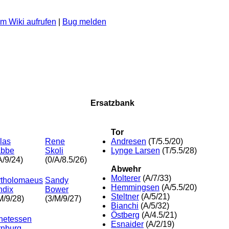
m Wiki aufrufen
|
Bug melden
Ersatzbank
Tor
Andresen
(T/5.5/20)
las
Rene
Lynge Larsen
(T/5.5/28)
abbe
Skoli
A/9/24)
(0/A/8.5/26)
Abwehr
Molterer
(A/7/33)
rtholomaeus
Sandy
Hemmingsen
(A/5.5/20)
ndix
Bower
Steltner
(A/5/21)
M/9/28)
(3/M/9/27)
Bianchi
(A/5/32)
Östberg
(A/4.5/21)
hetessen
Esnaider
(A/2/19)
rnburg