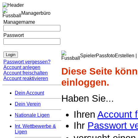
Managerbüro
Managername
Passwort
SpielerPassfotoErstellen |
Passwort vergessen?
Account anlegen
Diese Seite könn
Account freischalten
Account reaktivieren
einloggen.
Dein Account
Haben Sie...
Dein Verein
Ihren
Account f
Nationale Ligen
Ihr
Passwort v
Int. Wettbewerbe &
Ligen